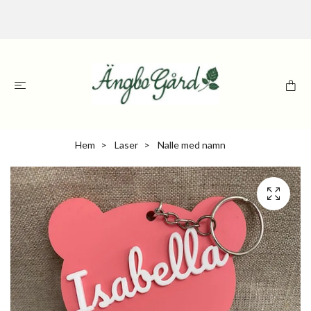
Hem
Laser
Nalle med namn